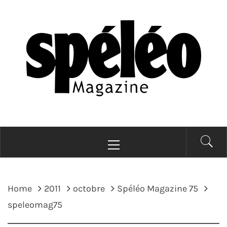
Skip
to
content
SPELEOMAG
La spéléologie d'exploration Grand Format
Primary
Menu
Home
2011
octobre
Spéléo Magazine 75
speleomag75