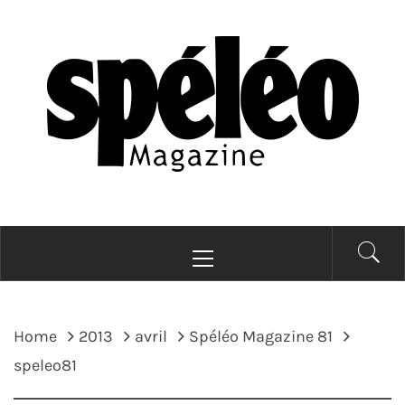
Skip
to
content
SPELEOMAG
La spéléologie d'exploration Grand Format
Primary
Menu
Home
2013
avril
Spéléo Magazine 81
speleo81