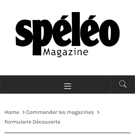
Skip
to
content
SPELEOMAG
La spéléologie d'exploration Grand Format
Primary
Menu
Home
Commander les magazines
Formulaire Découverte