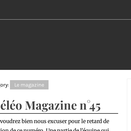
ory:
Le magazine
éléo Magazine n°45
voudrez bien nous excuser pour le retard de
ion de ce numéro. Une partie de l’équipe qui