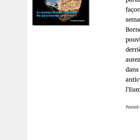
façon
semai
Born
pouvi
derri
aurez
dans 
antic
l’Eur
Posted 