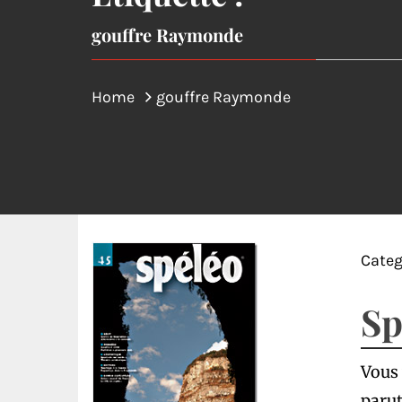
gouffre Raymonde
Home
gouffre Raymonde
Categ
Sp
Vous 
parut