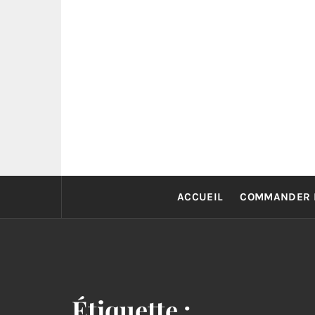
Skip
to
content
ACCUEIL
COMMANDER 
Étiquette :