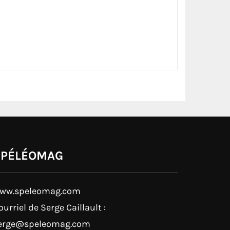
SPÉLÉOMAG
ww.speleomag.com
ourriel de Serge Caillault :
erge@speleomag.com