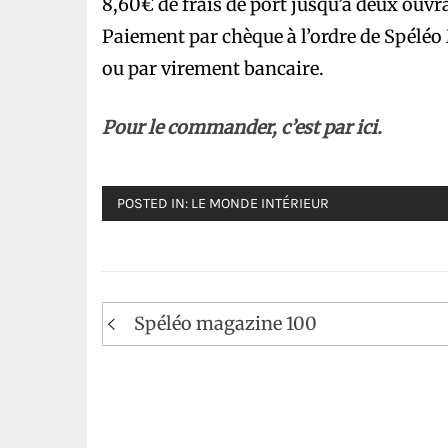
8,60€ de frais de port jusqu’à deux ouvr
Paiement par chèque à l’ordre de Spéléo
ou par virement bancaire.
P
our le commander, c’est par ici.
POSTED IN:
LE MONDE INTÉRIEUR
Navigation
Spéléo magazine 100
de
l’article