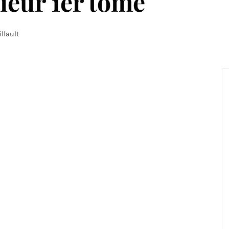
ieur 1er tome
llault