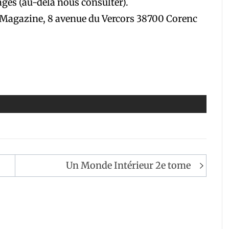
ages (au-delà nous consulter).
 Magazine, 8 avenue du ­Vercors 38700 Corenc
Un Monde Intérieur 2e tome