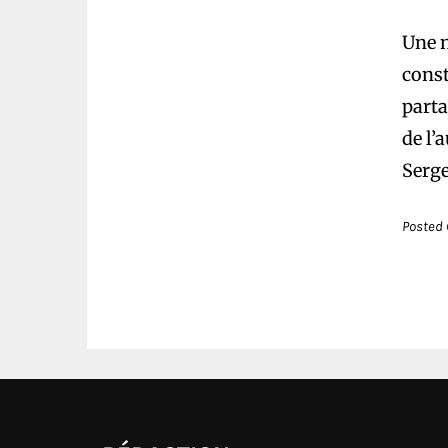
Une n
const
parta
de l’
Serge
Posted 