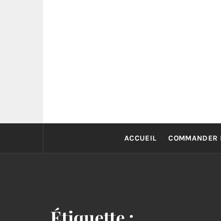
Skip
to
content
ACCUEIL
COMMANDER 
Étiquette :