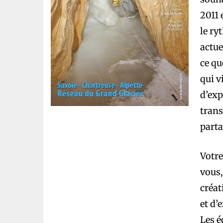
2011 
le ry
actue
ce qu
qui v
d’exp
trans
parta
Votre
vous,
créat
et d’
Les é