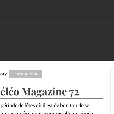
ory:
Le magazine
éléo Magazine 72
 période de fêtes où il est de bon ton de se
iter « sincèrement » une excellente année