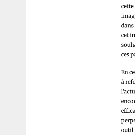
cette
image
dans 
cet i
souha
ces p
En ce
à ref
l’act
enco
effic
perpé
outil