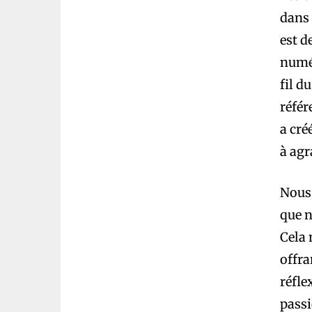
dans 
est d
numér
fil d
référ
a cré
à agr
Nous 
que n
Cela 
offra
réfle
pass