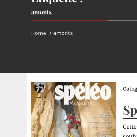
amonts
Home
amonts
Categ
Sp
Cette
souha