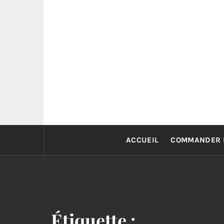
Skip
to
content
ACCUEIL
COMMANDER 
Étiquette :