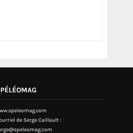
SPÉLÉOMAG
ww.speleomag.com
ourriel de Serge Caillault :
erge@speleomag.com