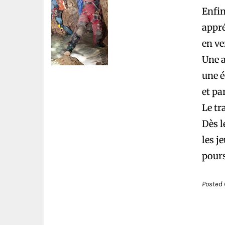
Enfin
appré
en ve
Une 
une é
et pa
Le tr
Dès l
les j
pours
Posted 