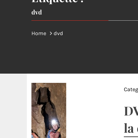
dvd
Home
dvd
Categ
DV
la