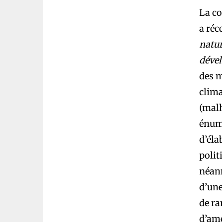
La c
a réc
natur
déve
des m
clima
(mal
énumé
d’éla
polit
néan
d’une
de ra
d’amé