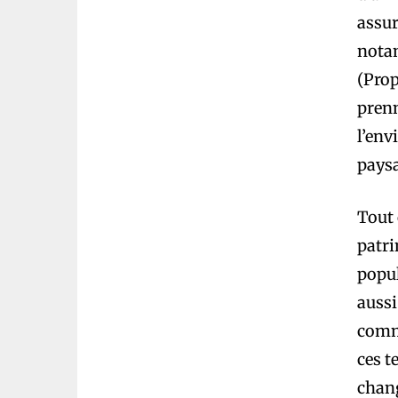
assur
notam
(Prop
prenn
l’en
paysa
Tout 
patri
popul
aussi
comm
ces t
chang