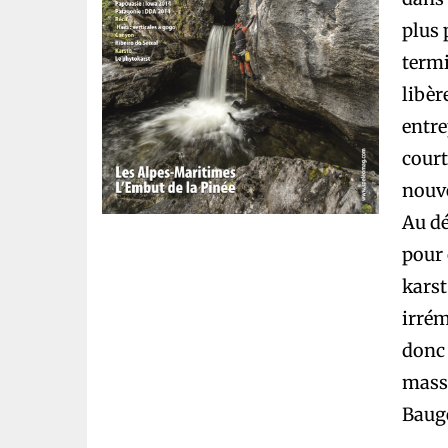
plus 
termi
libèr
entre
court
nouve
Au dé
pour 
karst
irrém
donc 
massi
Bauge