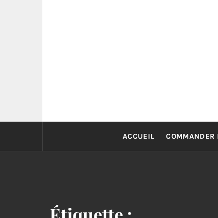
Skip
to
content
ACCUEIL
COMMANDER 
Étiquette :