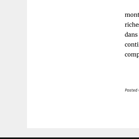
montr
riche
dans 
conti
compt
Posted 