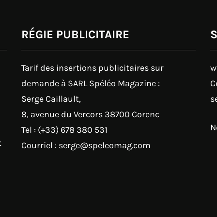
RÉGIE PUBLICITAIRE
Tarif des insertions publicitaires sur
w
demande à SARL Spéléo Magazine :
C
Serge Caillault,
s
8, avenue du Vercors 38700 Corenc
N
Tel : (+33) 678 380 531
t
Courriel : serge@speleomag.com