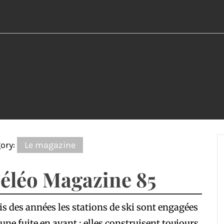
ory:
Le magazine
éléo Magazine 85
s des années les stations de ski sont engagées
une fuite en avant : elles construisent toujours