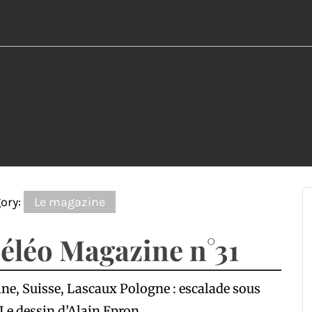
ory:
Le magazine
éléo Magazine n°31
ne, Suisse, Lascaux Pologne : escalade sous
 Le dessin d’Alain Epron