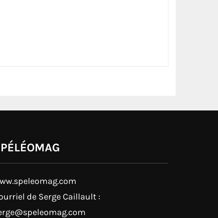
SPÉLÉOMAG
ww.speleomag.com
ourriel de Serge Caillault :
erge@speleomag.com