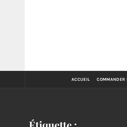
Skip
to
content
ACCUEIL
COMMANDER 
Étiquette :