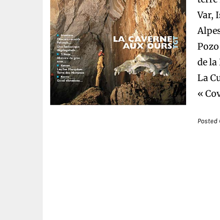
Var, 
Alpes
Pozo 
de la
La Cu
« Cov
Posted 