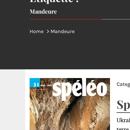
Mandeure
Home
Mandeure
Categ
Sp
Ukrai
terre