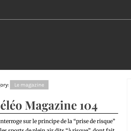
ory:
Le magazine
éléo Magazine 104
interroge sur le principe de la “prise de risque”
les sports de plein air dits “à risque”, dont fait