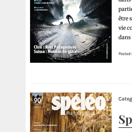
parti
être 
vie c
dans 
Posted 
Categ
Sp