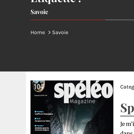
Savoie
Home
Savoie
Categ
Sp
Je m’
dans 