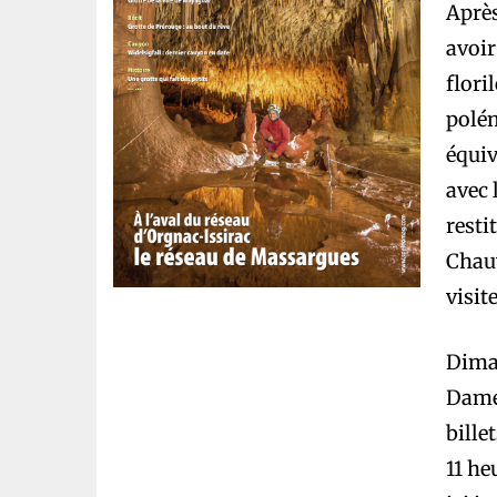
Après
avoir
flori
polém
équiv
avec 
resti
Chauv
visit
Diman
Dame 
bille
11 he