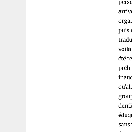
perso
arriv
organ
puis 
tradu
voilà
été re
préhi
inaud
qu’al
group
derr
éduqu
sans 