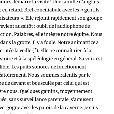
nnes démarre la visite ! Une famille d’anglais
e en retard. Bref conciliabule avec les « gentils
isateurs ». Elle rejoint rapidement son groupe
revient aussitôt : oubli de l’audiophone de
ction. Palabres, elle intègre notre équipe. Nous
 dans la grotte. Il y a foule. Notre animatrice a
crutée la veille (?). Elle ne connaît rien à la
stoire et à la spéléologie en général. Sa voix est
ible. Les puits sonores ne fonctionnent
éatoirement. Nous sommes ralentis par le
e de devant et bousculés par celui qui est
ière nous. Quelques gamins, moyennement
és, sans surveillance parentale, s’amusent
vergogne avec les parois de la caverne. Je suis