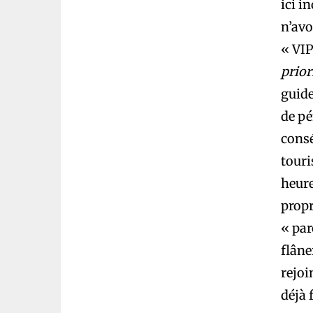
ici i
n’avo
« VIP
prior
guide
de pé
consé
touri
heure
propr
« par
flâne
rejoi
déjà 