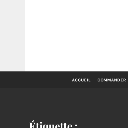
Skip
to
content
ACCUEIL
COMMANDER 
Étiquette :