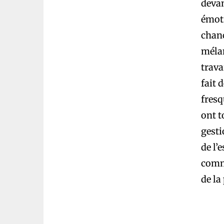
devan
émoti
chanc
mélan
trava
fait 
fresq
ont t
gesti
de l’
comme
de l