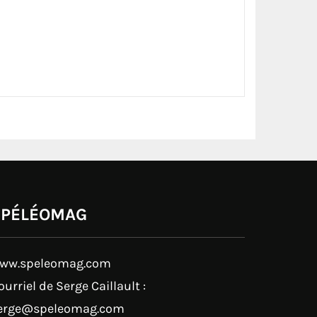
SPÉLÉOMAG
ww.speleomag.com
ourriel de Serge Caillault :
erge@speleomag.com