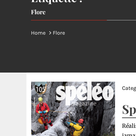
Flore
Home
Flore
Categ
Sp
Réali
jamai