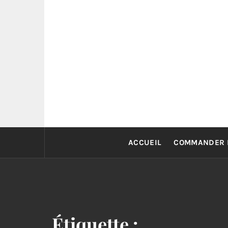
Skip
to
content
ACCUEIL
COMMANDER 
Étiquette :