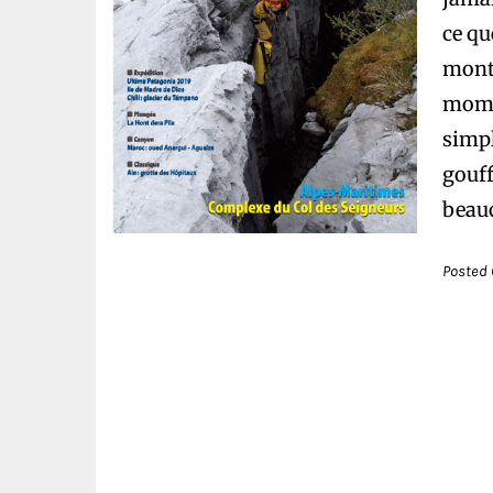
ce q
monta
momen
simpl
gouff
beauc
Posted 