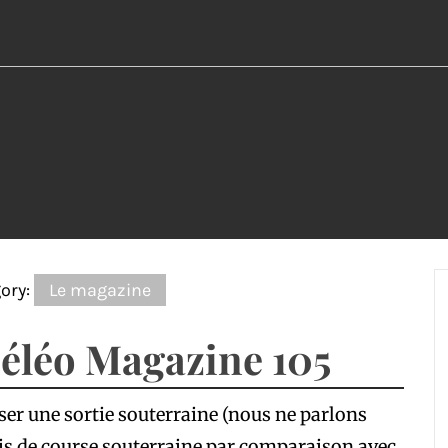
ory:
Le magazine
éléo Magazine 105
ser une sortie souterraine (nous ne parlons
s de course souterraine par comparaison avec